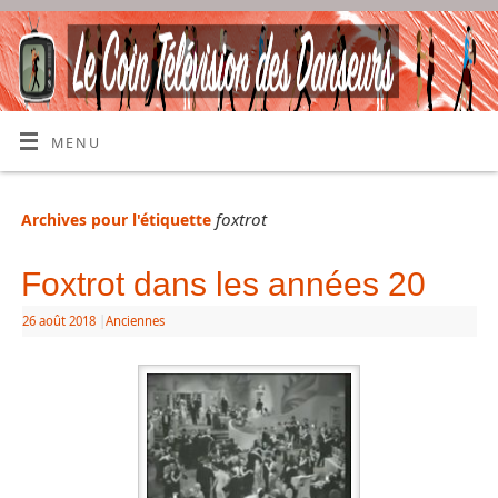
MENU
foxtrot
Archives pour l'étiquette
Foxtrot dans les années 20
26 août 2018
|
Anciennes